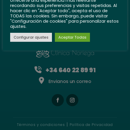
ofrecerte una experiencia más relevante
CLINICA ESTRECHO
recordando sus preferencias y visitas repetidas. Al
hacer clic en "Aceptar todo", acepta el uso de
TODAS las cookies. Sin embargo, puede visitar
Calle de Francos Rodríguez, 23
"Configuración de cookies" para personalizar estos
28039 Madrid
ajustes.
910 85 31 50
Configurar ajustes
Aceptar Todas
+34 640 22 89 91
Envianos un correo
|
Términos y condiciones
Política de Privacidad