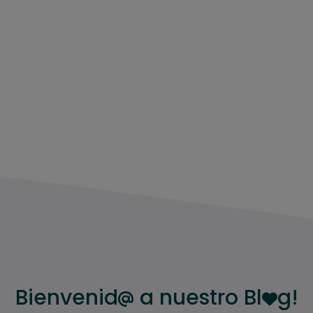
Bienvenid
a nuestro Bl
g!