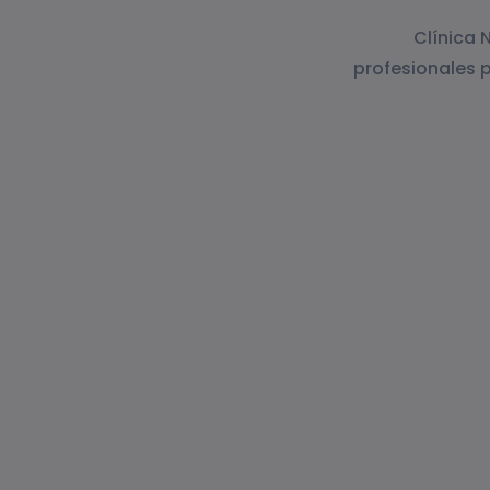
Clínica 
profesionales p
El verano, con su clima cálido y a
pies. La combinación de...