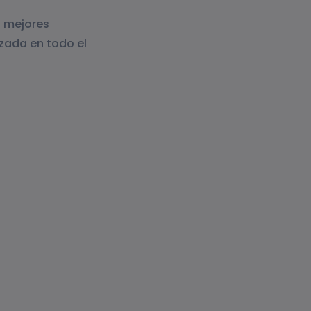
s mejores
izada en todo el
ás desafiantes para la salud de los