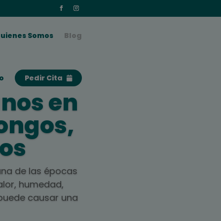
uienes Somos
Blog
o
Pedir Cita
nos en
ongos,
cos
 una de las épocas
alor, humedad,
o puede causar una