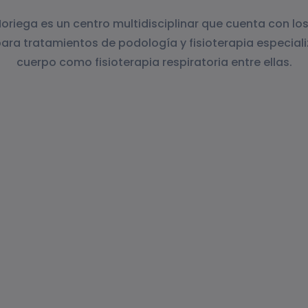
Noriega es un centro multidisciplinar que cuenta con lo
ara tratamientos de podología y fisioterapia especial
cuerpo como fisioterapia respiratoria entre ellas.
ctividades al aire libre, puede ser una de las épocas m