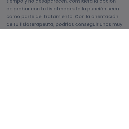
tiempo y no desaparecen, considera la opción
de probar con tu fisioterapeuta la punción seca
como parte del tratamiento. Con la orientación
de tu fisioterapeuta, podrías conseguir unos muy
buenos resultados y volver a una vida activa y
sin dolor.
No esperes más, da el primer paso hacia tu
recuperación y tu bienestar. Ponte en contacto
con nosotros para concertar una consulta y
descubrir los beneficios que te puede aportar
esta técnica.
Este artículo ha sido escrito por
Alba Santiago
Chillarón
, fisioterapeuta de la
Clínica Noriega